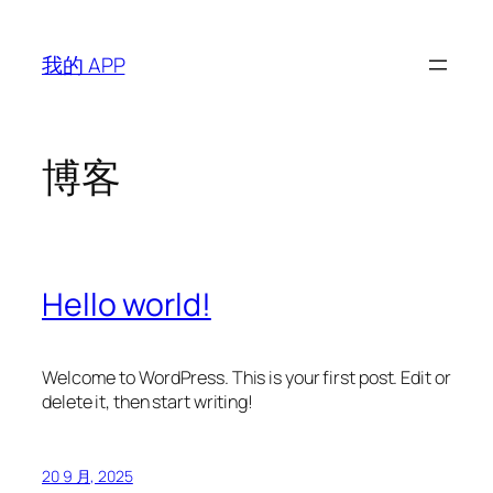
跳
至
我的 APP
内
容
博客
Hello world!
Welcome to WordPress. This is your first post. Edit or
delete it, then start writing!
20 9 月, 2025